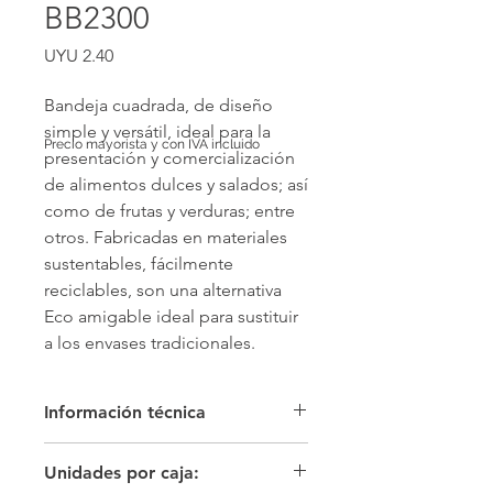
BB2300
Price
UYU 2.40
Bandeja cuadrada, de diseño 
simple y versátil, ideal para la 
Precio mayorista y con IVA incluido
presentación y comercialización 
de alimentos dulces y salados; así 
como de frutas y verduras; entre 
otros. Fabricadas en materiales 
sustentables, fácilmente 
reciclables, son una alternativa 
Eco amigable ideal para sustituir 
a los envases tradicionales.
Información técnica
Color: Blanco/blanco Material: cartón
Unidades por caja:
microcorrugado y papel kraft PO2300,