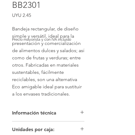
BB2301
Price
UYU 2.45
Bandeja rectangular, de diseño 
simple y versátil, ideal para la 
Precio mayorista y con IVA incluido
presentación y comercialización 
de alimentos dulces y salados; así 
como de frutas y verduras; entre 
otros. Fabricadas en materiales 
sustentables, fácilmente 
reciclables, son una alternativa 
Eco amigable ideal para sustituir 
a los envases tradicionales.
Información técnica
Color: Blanco/blanco Material: cartón
Unidades por caja:
microcorrugado y papel kraft PO2300,