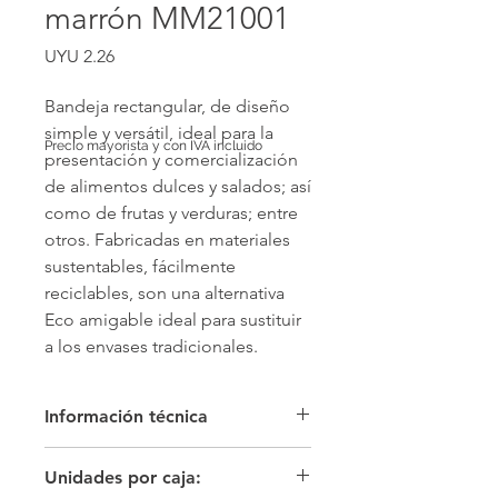
marrón MM21001
Price
UYU 2.26
Bandeja rectangular, de diseño 
simple y versátil, ideal para la 
Precio mayorista y con IVA incluido
presentación y comercialización 
de alimentos dulces y salados; así 
como de frutas y verduras; entre 
otros. Fabricadas en materiales 
sustentables, fácilmente 
reciclables, son una alternativa 
Eco amigable ideal para sustituir 
a los envases tradicionales.
Información técnica
Color: Marrón/marrón Material: cartón
Unidades por caja:
microcorrugado y papel kraft PO2100,