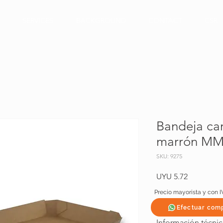
SERVICES
BACKGROUND
CONTACT
CSR
Bandeja car
marrón MM
SKU: 9275
Price
UYU 5.72
Precio mayorista y con I
Efectuar com
Información técnic