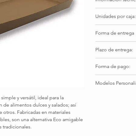
Color: Marrón/marrón
Unidades por caja:
papel PO2100. Medid
360
Forma de entrega
Montevideo y Zona Me
Plazo de entrega:
con pedidos con impo
uruguayos, Impuestos 
Montevideo: Entrega d
mínimo superior a $
Forma de pago:
Entrega en Agencia/
incluidos. Envío por
a 48 horas luego de 
costo a cargo del cli
Montevideo: Efectivo 
Modelos Personal
Transferencia bancari
Interior: Transferenc
Consulte por sus ban
bancario vía red de 
imple y versátil, ideal para la 
 de alimentos dulces y salados; así 
e otros. Fabricadas en materiales 
ables, son una alternativa Eco amigable 
s tradicionales.