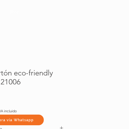
Shop
tón eco-friendly
21006
VA incluido
pra vía Whatsapp
a