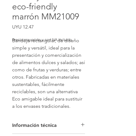
eco-friendly
marrón MM21009
Price
UYU 12.47
Bandeja rectangular, de diseño 
Precio mayorista y con IVA incluido
simple y versátil, ideal para la 
presentación y comercialización 
de alimentos dulces y salados; así 
como de frutas y verduras; entre 
otros. Fabricadas en materiales 
sustentables, fácilmente 
reciclables, son una alternativa 
Eco amigable ideal para sustituir 
a los envases tradicionales.
Información técnica