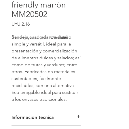
friendly marrón
MM20502
Price
UYU 2.16
Bandeja cuadrada, de diseño 
Precio mayorista y con IVA incluido
simple y versátil, ideal para la 
presentación y comercialización 
de alimentos dulces y salados; así 
como de frutas y verduras; entre 
otros. Fabricadas en materiales 
sustentables, fácilmente 
reciclables, son una alternativa 
Eco amigable ideal para sustituir 
a los envases tradicionales.
Información técnica
Color: Marrón/marrón Material: cartón